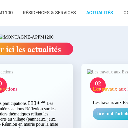
M1100
RÉSIDENCES & SERVICES
ACTUALITÉS
C
r ici les actualités
0
02
s actions
Les travaux aux 
in
Juin
Les travaux aux Ess
 participations 🙎🏻‍♀️👨‍🦰 Les
nières actions Réflexion sur les
Lire tout l'artic
tiers thématiques reliant les
erts au village (panneaux, jeux,
) Réunion en mairie pour la mise