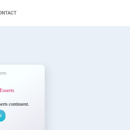
ONTACT
Esserts
erts continuent.
le