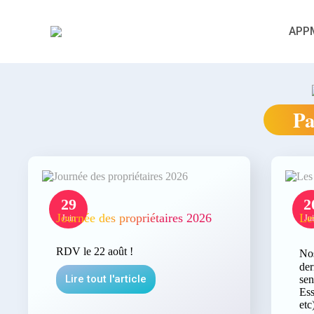
APP
Pa
29
2
Journée des propriétaires 2026
Le
Juin
Ju
RDV le 22 août !
Nos
der
Lire tout l'article
sen
Ess
etc