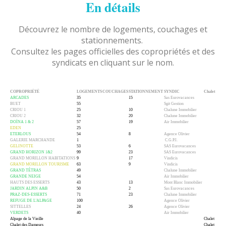
En détails
Découvrez le nombre de logements, couchages et
stationnements.
Consultez les pages officielles des copropriétés et des
syndicats en cliquant sur le nom.
COPROPRIÉTÉ
LOGEMENTS
COUCHAGES
STATIONNEMENT
SYNDIC
Chalet
ARCADES
35
15
Sas Eurovacances
BUET
55
Sgit Gestion
CRIOU 1
25
10
Chalune Immobilier
CRIOU 2
32
20
Chalune Immobilier
DOÏNA 1 & 2
57
19
Air Immobilier
EDEN
25
ETERLOUS
54
8
Agence Olivier
GALERIE MARCHANDE
1
C.G.P.I.
GELINOTTE
53
6
SAS Eurovacances
GRAND HORIZON 1&2
99
23
SAS Eurovacances
GRAND MORILLON HABITATIONS
9
17
Vindicis
GRAND MORILLON TOURISME
63
9
Vindicis
GRAND TÉTRAS
49
Chalune Immobilier
GRANDE NEIGE
54
Air Immobilier
HAUTS DES ESSERTS
43
13
Mont Blanc Immobilier
JARDIN ALPIN A&B
50
2
Sas Eurovacances
PRAZ-DES-ESSERTS
71
23
Chalune Immobilier
REFUGE DE L'ALPAGE
100
Agence Olivier
SITTELLES
24
26
Agence Olivier
VERDETS
40
Air Immobilier
Alpage de la Vieille
Chalet
Chalet des Dameurs
Chalet