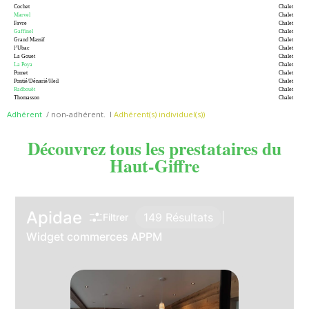
Cochet
Chalet
Marvel
Chalet
Favre
Chalet
Gaffinel
Chalet
Grand Massif
Chalet
l’Ubac
Chalet
La Gouet
Chalet
La Poya
Chalet
Pomet
Chalet
Pontié/Dénarié/Heil
Chalet
Radbouët
Chalet
Thomasson
Chalet
Adhérent
/ non-adhérent. I
Adhérent(s) individuel(s))
Découvrez tous les prestataires du
Haut-Giffre